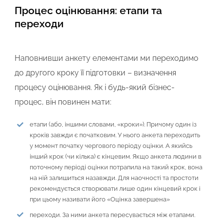
Процес оцінювання: етапи та
переходи
Наповнивши анкету елементами ми переходимо
до другого кроку її підготовки – визначення
процесу оцінювання. Як і будь-який бізнес-
процес, він повинен мати:
етапи (або, іншими словами, «кроки»). Причому один із
кроків завжди є початковим. У нього анкета переходить
у момент початку чергового періоду оцінки. А якийсь
інший крок (чи кілька) є кінцевим. Якщо анкета людини в
поточному періоді оцінки потрапила на такий крок, вона
на ній залишиться назавжди. Для наочності та простоти
рекомендується створювати лише один кінцевий крок і
при цьому називати його «Оцінка завершена»
переходи. За ними анкета пересувається між етапами.