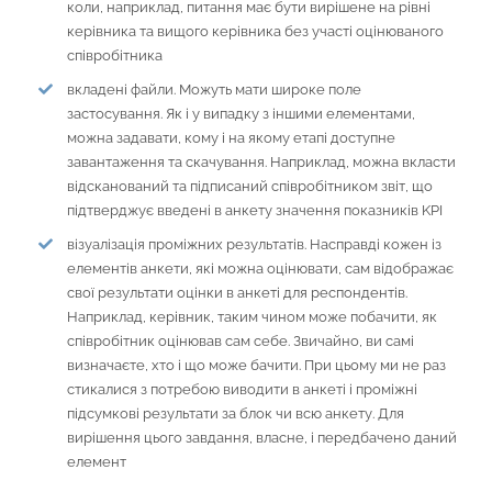
коли, наприклад, питання має бути вирішене на рівні
керівника та вищого керівника без участі оцінюваного
співробітника
вкладені файли. Можуть мати широке поле
застосування. Як і у випадку з іншими елементами,
можна задавати, кому і на якому етапі доступне
завантаження та скачування. Наприклад, можна вкласти
відсканований та підписаний співробітником звіт, що
підтверджує введені в анкету значення показників KPI
візуалізація проміжних результатів. Насправді кожен із
елементів анкети, які можна оцінювати, сам відображає
свої результати оцінки в анкеті для респондентів.
Наприклад, керівник, таким чином може побачити, як
співробітник оцінював сам себе. Звичайно, ви самі
визначаєте, хто і що може бачити. При цьому ми не раз
стикалися з потребою виводити в анкеті і проміжні
підсумкові результати за блок чи всю анкету. Для
вирішення цього завдання, власне, і передбачено даний
елемент