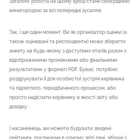
Загалом, робота на цьому кроці стане своєрідною
винагородою за всі попередні зусилля.
Так, і ще один момент. Ви як організатор оцінки (а
також оцінювані та респонденти) може зберегти
анкету на будь-якому з доступних етапів разом з
відображеними проміжними або фінальними
результатами у форматі PDF. Буває, потрібно
роздрукувати її для особистої зустрічі керівника
та підлеглого, передбаченого процесом, або
просто надіслати керівнику в якості звіту або
довідку.
І насамкінець, ви можете будувати зведені
рейтинги, поєднуючи в одному звіті дані, зібрані з