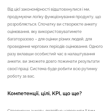
Від цієї закономірності відштовхнулися і ми,
продумуючи логіку функціонування продукту, що
розробляється. Спочатку ви створюєте анкету
оцінювання, яку використовуватимете
багаторазово – для оцінки різних людей, для
проведення чергових періодів оцінювання. Одного
разу вклавши особистий час в налаштування
анкети, ви зможете довго пожинати результати
своєї праці. Система буде робити всю рутинну
роботу за вас.
Компетенції, цілі, KPI, що ще?
Створивши анкету, потрібно наповнити її тим