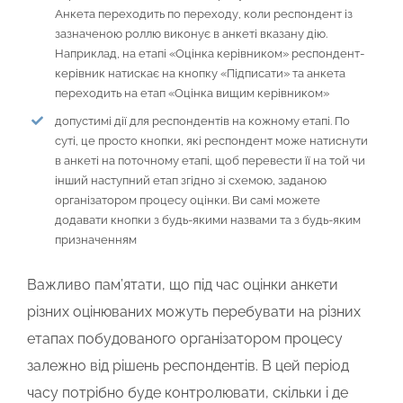
Анкета переходить по переходу, коли респондент із
зазначеною роллю виконує в анкеті вказану дію.
Наприклад, на етапі «Оцінка керівником» респондент-
керівник натискає на кнопку «Підписати» та анкета
переходить на етап «Оцінка вищим керівником»
допустимі дії для респондентів на кожному етапі. По
суті, це просто кнопки, які респондент може натиснути
в анкеті на поточному етапі, щоб перевести її на той чи
інший наступний етап згідно зі схемою, заданою
організатором процесу оцінки. Ви самі можете
додавати кнопки з будь-якими назвами та з будь-яким
призначенням
Важливо пам’ятати, що під час оцінки анкети
різних оцінюваних можуть перебувати на різних
етапах побудованого організатором процесу
залежно від рішень респондентів. В цей період
часу потрібно буде контролювати, скільки і де