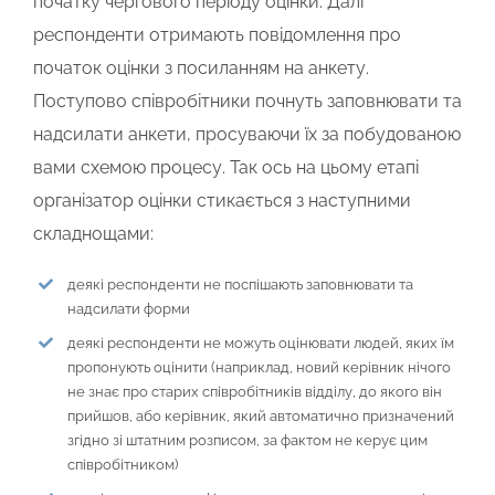
початку чергового періоду оцінки. Далі
респонденти отримають повідомлення про
початок оцінки з посиланням на анкету.
Поступово співробітники почнуть заповнювати та
надсилати анкети, просуваючи їх за побудованою
вами схемою процесу. Так ось на цьому етапі
організатор оцінки стикається з наступними
складнощами:
деякі респонденти не поспішають заповнювати та
надсилати форми
деякі респонденти не можуть оцінювати людей, яких їм
пропонують оцінити (наприклад, новий керівник нічого
не знає про старих співробітників відділу, до якого він
прийшов, або керівник, який автоматично призначений
згідно зі штатним розписом, за фактом не керує цим
співробітником)