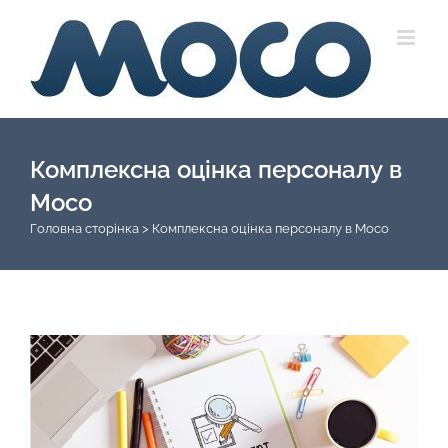
Skip
to
content
Комплексна оцінка персоналу в
Мосо
Головна сторінка
>
Комплексна оцінка персоналу в Мосо
View
Larger
Image