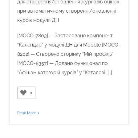
для створення/оновлення журналів оцінок
при автоматичному створенні/оновленні
курсів модуля ДН
[MOCO-7803] — Застосовано компонент
“Календар” у модулі ДН для Moodle [MOCO-
8202] — Створено сторінку “Мій профіль”
[MOCO-8357] — Додано функціонал по
“Афішам категорій курсів” у “Каталозі” […]
0
Read More