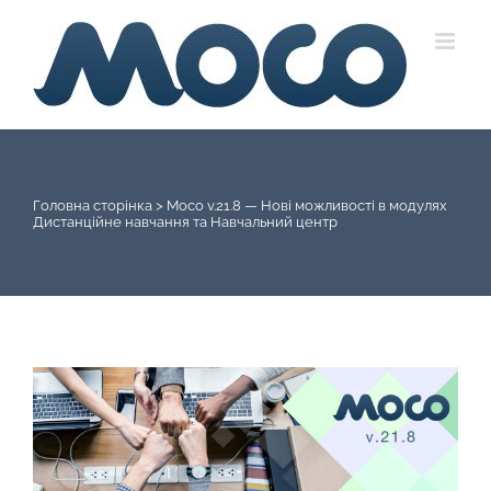
Skip
to
content
Головна сторінка
>
Moco v.21.8 — Нові можливості в модулях
Дистанційне навчання та Навчальний центр
View
Larger
Image