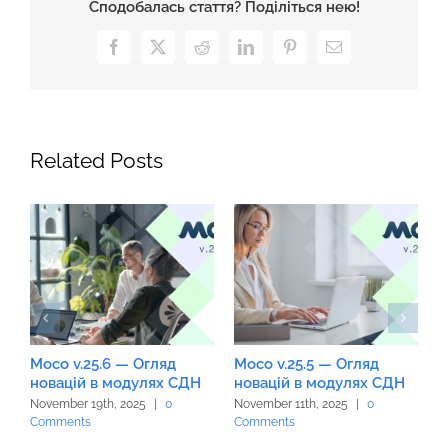
Сподобалась стаття? Поділіться нею!
Facebook
X
Reddit
LinkedIn
Pinterest
Email
Related Posts
Moco v.25.6 — Огляд
Moco v.25.5 — Огляд
M
новацій в модулях СДН
новацій в модулях СДН
н
November 19th, 2025
|
0
November 11th, 2025
|
0
O
Comments
Comments
C