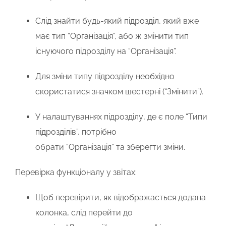
Слід знайти будь-який підрозділ, який вже
має тип
“Організація”
, або ж змінити тип
існуючого підрозділу на
“Організація”
.
Для зміни типу підрозділу необхідно
скористатися значком шестерні (
“Змінити”
).
У налаштуваннях підрозділу, де є поле
“Типи
підрозділів”
, потрібно
обрати
“Організація”
та
зберегти
зміни.
Перевірка функціоналу у звітах:
Щоб перевірити, як відображається додана
колонка, слід перейти до