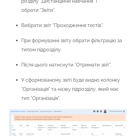
розділу
“Дистанційне навчання”
і
обрати
“Звіти”
.
Вибрати звіт
“Проходження тестів”
.
При формуванні звіту обрати фільтрацію
за
типом підрозділу
.
Після цього натиснути
“Отримати звіт”
.
У сформованому звіті буде видно
колонку
“Організація”
та назву підрозділу, який має
тип “Організація”.