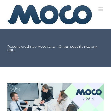
Skip
to
content
Головна сторінка
>
Moco v.25.4 — Огляд новацій в модулях
СДН
View
Larger
Image