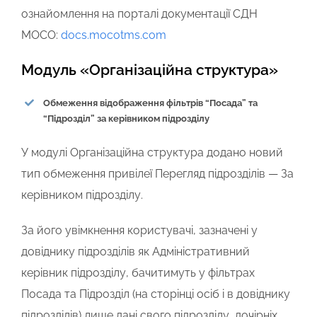
ознайомлення на порталі документації СДН
MOCO:
docs.mocotms.com
Модуль «Організаційна структура»
Обмеження відображення фільтрів “Посада” та
“Підрозділ” за керівником підрозділу
У модулі Організаційна структура додано новий
тип обмеження привілеї Перегляд підрозділів — За
керівником підрозділу.
За його увімкнення користувачі, зазначені у
довіднику підрозділів як Адміністративний
керівник підрозділу, бачитимуть у фільтрах
Посада та Підрозділ (на сторінці осіб і в довіднику
підрозділів) лише дані свого підрозділу, дочірніх