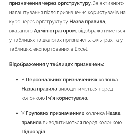
призначення через оргструктуру
. За активного
налаштування після призначення користувачів на
курс через оргструктуру
Назва правила
,
вказаного
Адміністратором
, відображатиметься
у таблицях та діалогах призначень, фільтрах та у
таблицях, експортованих в Excel.
Відображення у таблицях призначень:
У
Персональних призначеннях
колонка
Назва правила
виводитиметься перед
колонкою
Імʼя користувача.
У
Групових призначеннях
колонка
Назва
правила
виводитиметься перед колонкою
Підрозділ
.