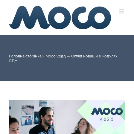
Skip
to
content
Головна сторінка
>
Moco v.25.3 — Огляд новацій в модулях
СДН
View
Larger
Image