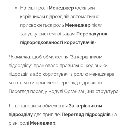
На рівні ролі
Менеджер
(оскільки
керівникам підрозділів автоматично
присвоюється роль
Менеджер
після
запуску системної задачі
Перерахунок
підпорядкованості користувачів
).
Примітка:
щоб обмеження “За керівником
підрозділу” працювало правильно, керівники
підрозділів або користувачі з роллю менеджера
мають мати привілею Перегляд підрозділів і
Перегляд посад у модулі Організаційна структура.
Як встановити обмеження
За керівником
підрозділу
для привілеї
Перегляд підрозділів
на
рівні ролі
Менеджер
: