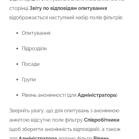
сторінці
Звіту по відповідям опитування
відображається наступний набір полів фільтрів:
Опитування
Підрозділи
Посади
Групи
Рівень анонімності (для
Адміністратора
)
Зверніть увагу, що для опитувань з анонімною
анкетою відсутнє поле фільтру
Співробітники
(щоб зберегти анонімність відповідей), а також
для
Адміністратора
додано фільтр
Рівень