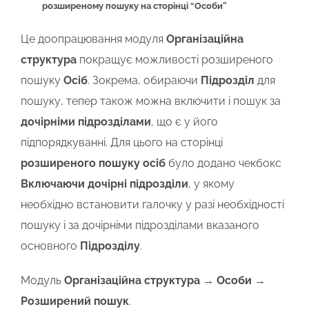
розширеному пошуку на сторінці “Особи”
Це доопрацювання модуля
Організаційна
структура
покращує можливості розширеного
пошуку
Осіб
. Зокрема, обираючи
Підрозділ
для
пошуку, тепер також можна включити і пошук за
дочірніми підрозділами
, що є у його
підпорядкуванні. Для цього на сторінці
розширеного пошуку осіб
було додано чекбокс
Включаючи дочірні підрозділи
, у якому
необхідно встановити галочку у разі необхідності
пошуку і за дочірніми підрозділами вказаного
основного
Підрозділу
.
Модуль
Організаційна структура
→
Особи
→
Розширений пошук
.