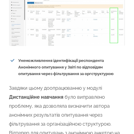
Унеможливлення ідентифікації респондента
Анонімного опитування у Звіті по відповідям
опитування через фільтрування за оргструктурою
Завдяки цьому доопрацюванню у модулі
Дистанційне навчання
було виправлено
проблему, яка дозволяла визначити автора
анонімних результатів опитування через
фільтрування за організаційною структурою.
Відтепер для опитувань з анонімною анкетою на