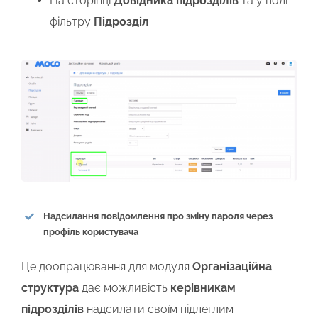
На сторінці
Довідника підрозділів
та у полі
фільтру
Підрозділ
.
Надсилання повідомлення про зміну пароля через
профіль користувача
Це доопрацювання для модуля
Організаційна
структура
дає можливість
керівникам
підрозділів
надсилати своїм підлеглим