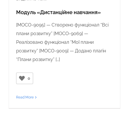
Модуль «Дистанційне навчання»
[
MOCO-9095
] —
Створено функціонал “Всі
плани розвитку”
[
MOCO-9069
] —
Реалізовано функціонал “Мої плани
розвитку”
[
MOCO-9009
] —
Додано плагін
“Плани розвитку”
[…]
0
Read More