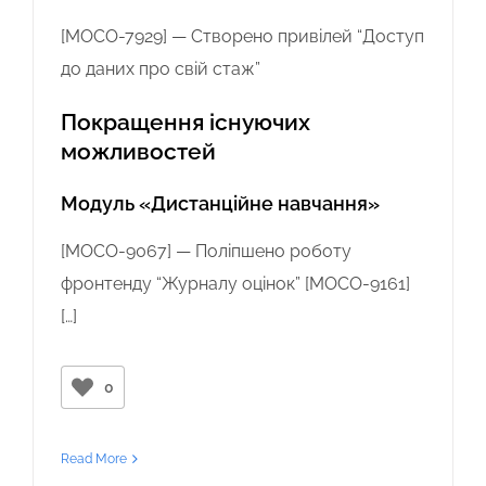
[MOCO-7929] — Створено привілей “Доступ
до даних про свій стаж”
Покращення існуючих
можливостей
Модуль «Дистанційне навчання»
[MOCO-9067] — Поліпшено роботу
фронтенду “Журналу оцінок”
[MOCO-9161]
[…]
0
Read More