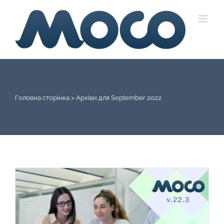
Skip
to
content
Головна сторінка
>
Архіви для September 2022