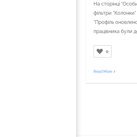
На сторінці “Особ
фільтри “Колонки”
“Профіль оновлено
працівника були до
0
Read More