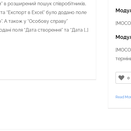
и” в розширений пошук співробітників,
Модул
 та “Експорт в Excel” було додано поле
”. А також у “Особову справу”
[
MOCO
дані поля “Дата створення” та “Дата […]
Модул
[
MOCO-
термін
0
Read Mo