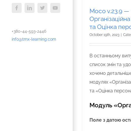
Moco v.23.9 —
Facebook
LinkedIn
X
YouTube
Організаційна
та Оцінка пер
+380-44-593-2446
October 19th, 2023
|
Cate
info@tmx-learning.com
В останньому вип
список змін та уд
хочемо детальніш
модулях «Організа
та «Оцінка персон
Модуль «Орга
Поле з датою ост