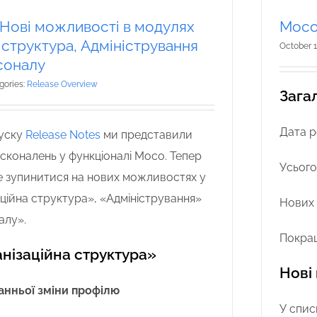
 Нові можливості в модулях
Moco 
 структура, Адміністрування
October 1
соналу
gories:
Release Overview
Загал
Дата р
уску
Release Notes
ми представили
осконалень у функціоналі Moco. Тепер
Усього
е зупинитися на нових можливостях у
ційна структура», «Адміністрування»
Нових 
алу».
Покращ
нізаційна структура»
Нові
анньої зміни профілю
У спис