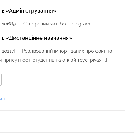
ь «Адміністрування»
-10689
] —
Створений чат-бот Telegram
ь «Дистанційне навчання»
10117
] —
Реалізований імпорт даних про факт та
и присутності студентів на онлайн зустрічах […]
re