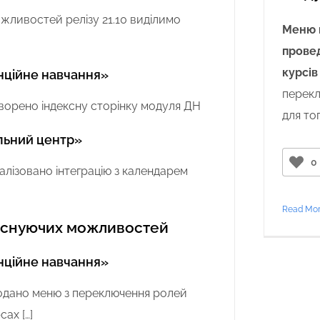
жливостей релізу 21.10 виділимо
Меню 
провед
курсів
ційне навчання»
перекл
ворено індексну сторінку модуля ДН
для то
льний центр»
0
лізовано інтеграцію з календарем
Read Mo
існуючих можливостей
ційне навчання»
дано меню з переключення ролей
рсах
[…]