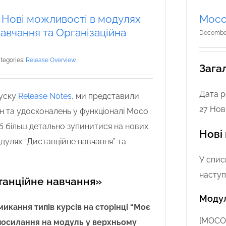
— Нові можливості в модулях
Moco 
авчання та Організаційна
December
tegories:
Release Overview
Загал
Дата р
пуску
Release Notes
, ми представили
27 Нов
н та удосконалень у функціоналі Moco.
 б більш детально зупинитися на нових
Нові
улях “Дистанційне навчання” та
У спис
наступн
танційне навчання»
Модул
икання типів курсів на сторінці “Моє
[
MOCO-
посилання на модуль у верхньому