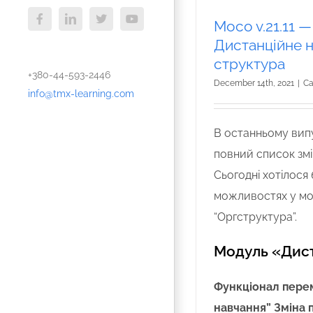
Moco v.21.11 
Facebook
LinkedIn
X
YouTube
Дистанційне н
структура
+380-44-593-2446
December 14th, 2021
|
Ca
info@tmx-learning.com
В останньому ви
повний список змі
Сьогодні хотілося
можливостях у мод
“Оргструктура”.
Модуль «Дис
Функціонал перем
навчання”
Зміна 