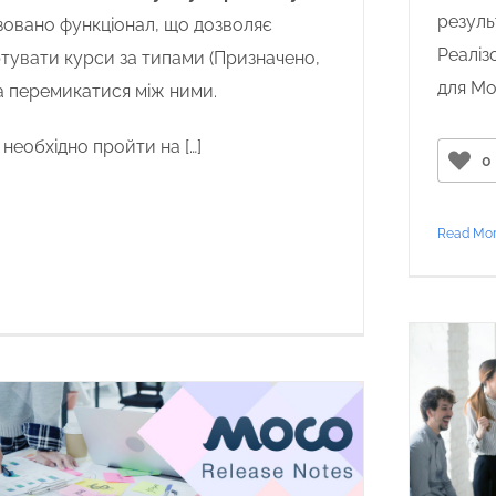
результ
зовано функціонал, що дозволяє
Реаліз
тувати курси за типами (Призначено,
для Mo
та перемикатися між ними.
 необхідно пройти на […]
0
Read Mo