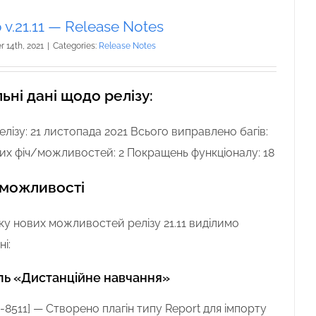
v.21.11 — Release Notes
 14th, 2021
|
Categories:
Release Notes
ьні дані щодо релізу:
елізу: 21 листопада 2021 Всього виправлено багів:
их фіч/можливостей: 2 Покращень функціоналу: 18
 можливості
ку нових можливостей релізу 21.11 виділимо
і:
ь «Дистанційне навчання»
8511
] —
Створено плагін типу Report для імпорту