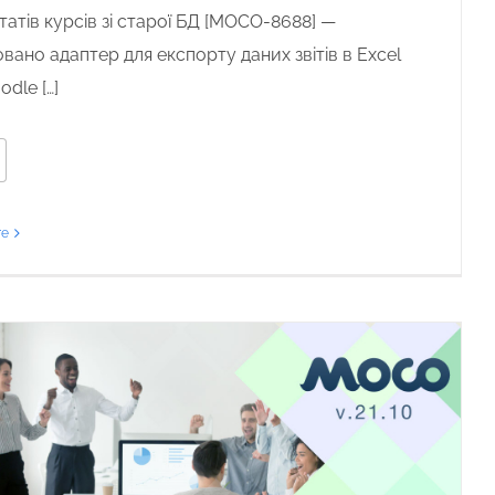
атів курсів зі старої БД
[
MOCO-8688
] —
овано адаптер для експорту даних звітів в Excel
odle
[…]
re