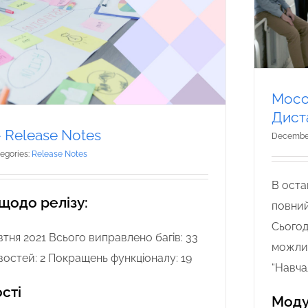
Moco
Дист
— Release Notes
December
egories:
Release Notes
В ост
 щодо релізу:
повний
Сьогод
втня 2021 Всього виправлено багів: 33
можлив
остей: 2 Покращень функціоналу: 19
“Навча
сті
Моду