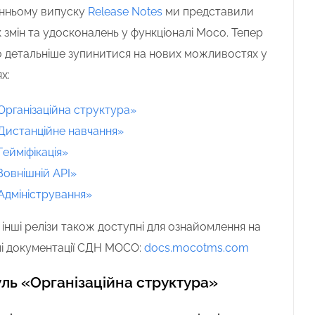
нньому випуску
Release Notes
ми представили
 змін та удосконалень у функціоналі Moco.
Тепер
 детальніше зупинитися на нових можливостях у
ях
:
Організаційна структура»
Дистанційне навчання»
Гейміфікація»
Зовнішній API»
Адміністрування»
 інші релізи також доступні для ознайомлення на
і документації СДН MOCO:
docs.mocotms.com
ль «Організаційна структура»