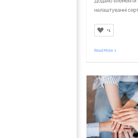
Додано елементи с
налаштуванні серт
+1
Read More