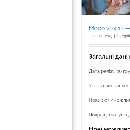
Moco v.24.12 
June 2nd, 2025
|
Categor
Загальні дані
Дата релізу: 26 гр
Усього виправлень
Нових фіч/можлив
Покращень функці
Нові можливо