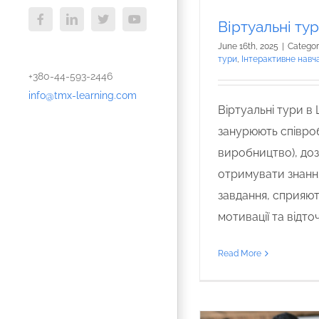
Віртуальні ту
Facebook
LinkedIn
X
YouTube
June 16th, 2025
|
Categor
тури
,
Інтерактивне навч
+380-44-593-2446
info@tmx-learning.com
Віртуальні тури в
занурюють співроб
виробництво), доз
отримувати знання 
завдання, сприяю
мотивації та відт
Read More