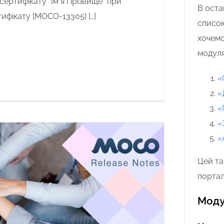
ертифікату “Імʼя Прізвище” при
В оста
ифікату [MOCO-13305] […]
список
хочемо
модул
«
«
«
«
«
Цей та
портал
Моду