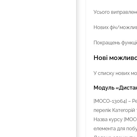
Усього виправлено
Нових фіч/можлив
Покращень функціо
Нові можливо
У списку нових мо
Модуль «Дистан
[MOCO-13064] – Р
перелік Категорій 
Назва курсу [MOCO
елемента для побу