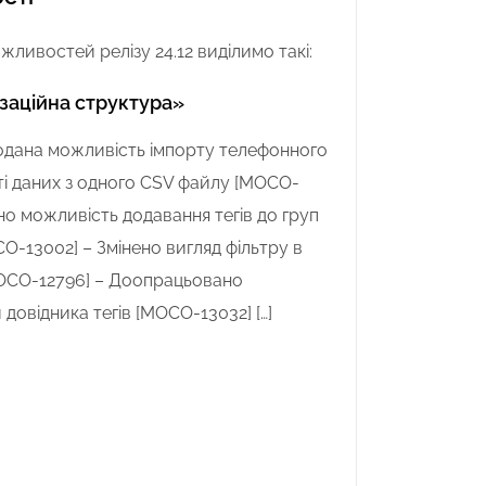
жливостей релізу 24.12 виділимо такі:
заційна структура»
одана можливість імпорту телефонного
ті даних з одного CSV файлу [MOCO-
ано можливість додавання тегів до груп
O-13002] – Змінено вигляд фільтру в
MOCO-12796] – Доопрацьовано
довідника тегів [MOCO-13032] […]