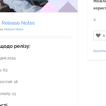
Можли
корист
У
— Release Notes
ies:
Release Notes
0
 щодо релізу:
Read Mo
удня 2024
: 63
остей: 18
оналу: 13
сті