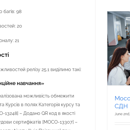
 багів: 98
остей: 20
налу: 21
сті
жливостей релізу 25.1 виділимо такі:
ційне навчання»
еалізована можливість обмежити
Moco 
та Курсів в полях Категорія курсу та
СДН
-13248] – Додано QR код в якості
June 2nd,
дови сертифікатів [MOCO-13307] –