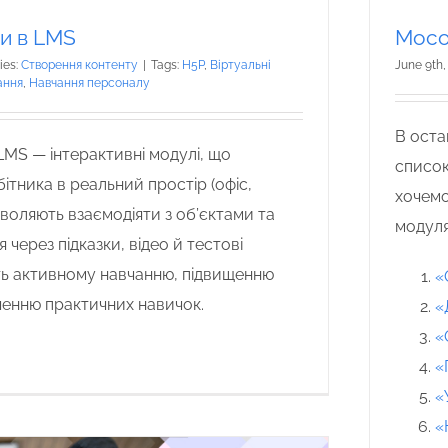
ри в LMS
Moco
ies:
Створення контенту
|
Tags:
H5P
,
Віртуальні
June 9th,
ання
,
Навчання персоналу
В оста
 LMS — інтерактивні модулі, що
список
ітника в реальний простір (офіс,
хочемо
воляють взаємодіяти з об’єктами та
модул
через підказки, відео й тестові
ть активному навчанню, підвищенню
«
оченню практичних навичок.
«
«
«
«
«