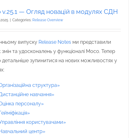
 v.25.1 — Огляд новацій в модулях СДН
 2025
|
Categories:
Release Overview
нньому випуску
Release Notes
ми представили
 змін та удосконалень у функціоналі Moco.
Тепер
 детальніше зупинитися на нових можливостях у
ях
:
Організаційна структура»
Дистанційне навчання»
Оцінка персоналу»
Гейміфікація»
Управління користувачами»
Навчальний центр»