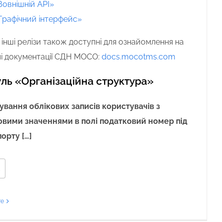
Зовнішній API»
Графічний інтерфейс»
 інші релізи також доступні для ознайомлення на
і документації СДН MOCO:
docs.mocotms.com
ль «Організаційна структура»
ування облікових записів користувачів з
вими значеннями в полі податковий номер під
порту […]
2
re