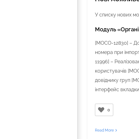
У списку нових мо
Модуль «Органі
[MOCO-12830] – Д
номера при імпор
11996] – Реалізов
користувачів [MOC
довіднику груп [
інтерфейс вкладки 
0
Read More