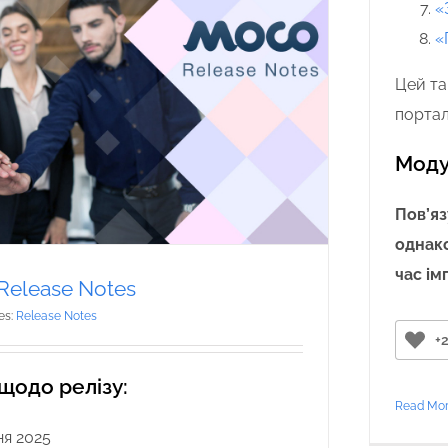
«
«
Цей та
портал
Моду
Пов’яз
однако
час ім
 Release Notes
es:
Release Notes
+
 щодо релізу:
Read Mo
ня 2025