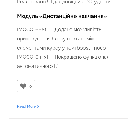
Реалізовано UI для довідника “Студенти”
Модуль «Дистанційне навчання»
[MOCO-6681] — Додано можливість
приховування блоку навігації між
елементами курсу у темі boost_moco
[MOCO-6443] — Покращено функціонал
автоматичного […]
0
Read More