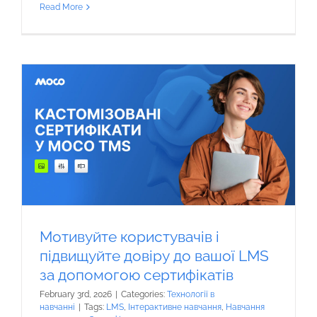
Read More
Мотивуйте користувачів і
підвищуйте довіру до вашої LMS
за допомогою сертифікатів
February 3rd, 2026
|
Categories:
Технології в
навчанні
|
Tags:
LMS
,
Інтерактивне навчання
,
Навчання