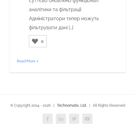
суттєво оновлено функціонал
аналітики та фільтрації.
Адміністратори тепер можуть
фільтрувати дані […]
0
Read More
© Copyright 2004 -
2026 |
Technomatix, Ltd.
| All Rights Reserved
Facebook
LinkedIn
X
YouTube