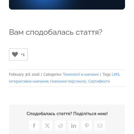
Вам сподобалась стаття?
+1
February 3rd, 2026
|
Categories:
Технології в навчанні
|
Tags:
LMS
,
Інтерактивне навчання
,
Навчання персоналу
,
Сертифікати
Сподобалась стаття? Поділіться нею!
Facebook
X
Reddit
LinkedIn
Pinterest
Email