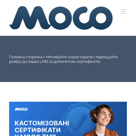
Skip
to
content
Головна сторінка
>
Мотивуйте користувачів і підвищуйте
довіру до вашої LMS за допомогою сертифікатів
View
Larger
Image