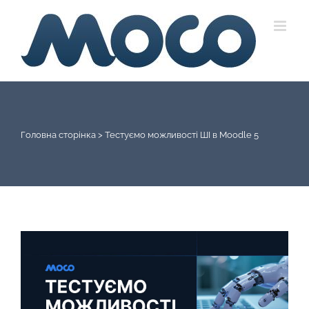
Skip
to
content
Головна сторінка
>
Тестуємо можливості ШІ в Moodle 5
View
Larger
Image