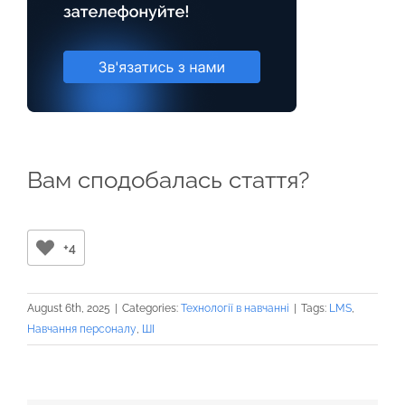
Вам сподобалась стаття?
+4
August 6th, 2025
|
Categories:
Технології в навчанні
|
Tags:
LMS
,
Навчання персоналу
,
ШІ