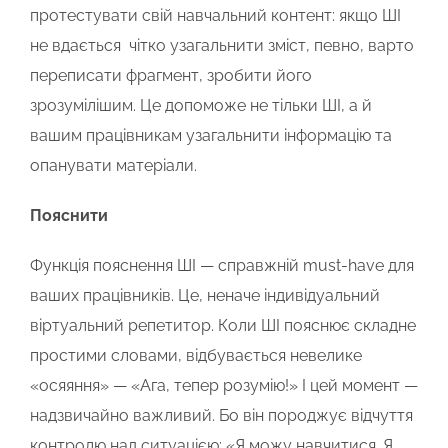
протестувати свій навчальний контент: якщо ШІ
не
вдається ч
ітко узагальнити зміст, певно, варто
переписати фрагмент, зробити його
зрозумілішим. Це допоможе не тільки ШІ, а й
вашим працівникам узагальнити інформацію та
опанувати матеріали.
Пояснити
Функція пояснення ШІ — справжній must-have для
ваших працівників. Це, неначе індивідуальний
віртуальний репетитор. Коли ШІ пояснює складне
простими словами, відбувається невелике
«осяяння» — «Ага, тепер розумію!» І цей момент —
надзвичайно важливий. Бо він породжує відчуття
контролю над ситуацією: «Я можу навчитися. Я