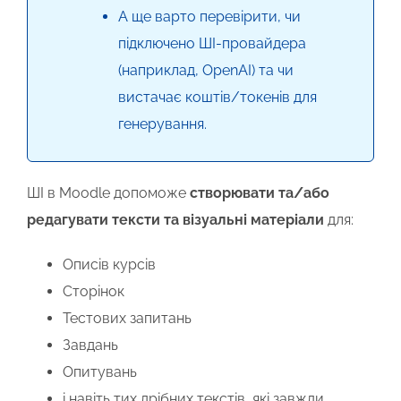
А ще варто перевірити, чи
підключено ШІ-провайдера
(наприклад, OpenAI) та чи
вистачає коштів/токенів для
генерування.
ШІ в Moodle допоможе
створювати та/або
редагувати тексти та візуальні матеріали
для:
Описів курсів
Сторінок
Тестових запитань
Завдань
Опитувань
і навіть тих дрібних текстів, які завжди