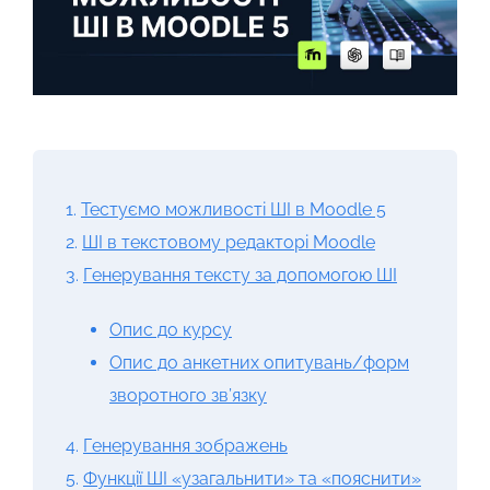
1.
Тестуємо можливості ШІ в Moodle 5
2.
ШІ в текстовому редакторі Moodle
3.
Генерування тексту за допомогою ШІ
Опис до курсу
Опис до анкетних опитувань/форм
зворотного зв’язку
4.
Генерування зображень
5.
Функції ШІ «узагальнити» та «пояснити»