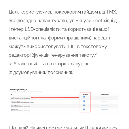
Далі, користуючись покроковим гайдом від TMX,
все доладно налаштували, увімкнули необхідні дії,
і тепер L&D-спеціалісти та користувачі вашої
дистанційної платформи (працівники) нарешті
можуть використовувати ШІ в текстовому
редакторі (функція генерування тексту/
зображення) та на сторінках курсів
(підсумовування/пояснення).
Що далі? На часі протестувати, як ШІ впорається