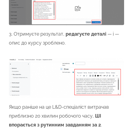
3.
Отримуєте
результат,
редагуєте деталі
— і —
опис до курсу зроблено.
Якщо раніше на це L&D-спеціаліст витрачав
приблизно 20 хвилин
робочого
часу,
ШІ
впорається з рутинним завданням за 2
.