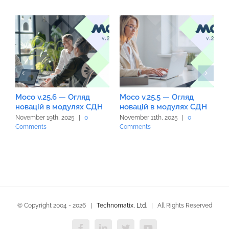
Moco v.25.6 — Огляд
Moco v.25.5 — Огляд
M
новацій в модулях СДН
новацій в модулях СДН
н
November 19th, 2025
|
0
November 11th, 2025
|
0
O
Comments
Comments
C
© Copyright 2004 -
2026 |
Technomatix, Ltd.
| All Rights Reserved