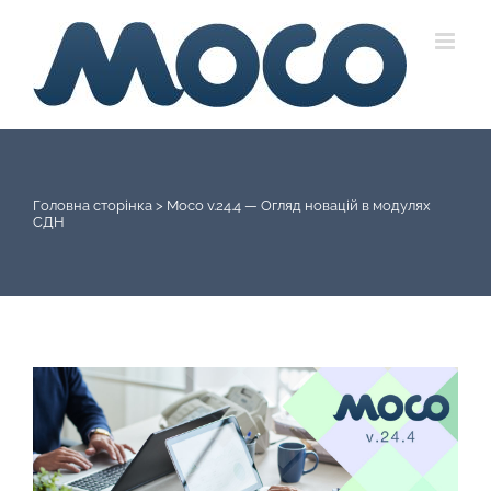
Skip
to
content
Головна сторінка
>
Moco v.24.4 — Огляд новацій в модулях
СДН
View
Larger
Image