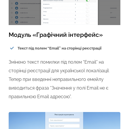
Модуль «Графічний інтерфейс»
Текст під полем “Email” на сторінці реєстрації
Змінено текст помилки під полем “Email” на
сторінці реєстрації для української локалізації.
Тепер при введенні неправильного емейлу
виводиться фраза “Значення у полі Email не є
правильною Email адресою”.