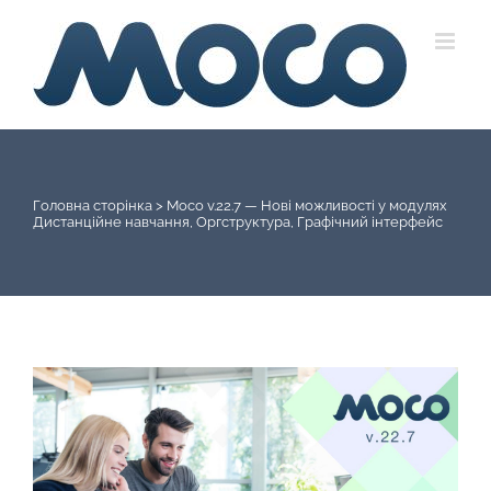
Skip
to
content
Головна сторінка
>
Moco v.22.7 — Нові можливості у модулях
Дистанційне навчання, Оргструктура, Графічний інтерфейс
View
Larger
Image