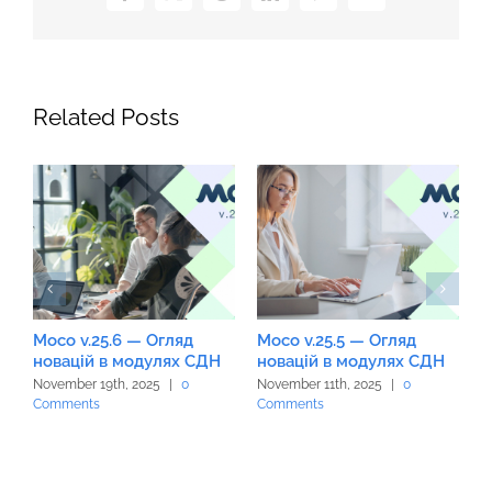
Related Posts
Moco v.25.6 — Огляд
Moco v.25.5 — Огляд
M
новацій в модулях СДН
новацій в модулях СДН
н
November 19th, 2025
|
0
November 11th, 2025
|
0
O
Comments
Comments
C