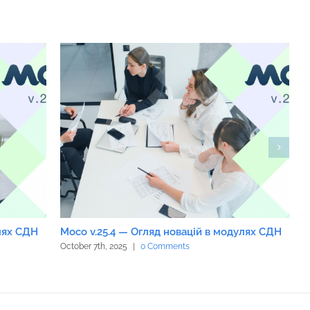
улях СДН
Moco v.25.4 — Огляд новацій в модулях СДН
M
October 7th, 2025
|
0 Comments
S