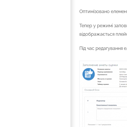
Оптимізовано елемент
Тепер у режимі запо
відображається плейс
Під час редагування 