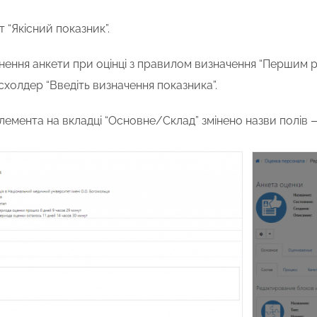
 “Якісний показник”.
внення анкети
при оцінці з правилом визначення “Першим р
холдер “Введіть визначення показника”.
елемента на вкладці “Основне/Склад” змінено назви полів