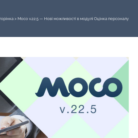
торінка
>
Moco v.22.5 — Нові можливості в модулі Оцінка персоналу