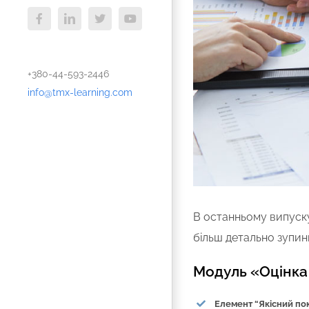
Facebook
LinkedIn
X
YouTube
+380-44-593-2446
info@tmx-learning.com
В останньому випус
більш детально зупин
Модуль «Оцінка
Елемент “Якісний по