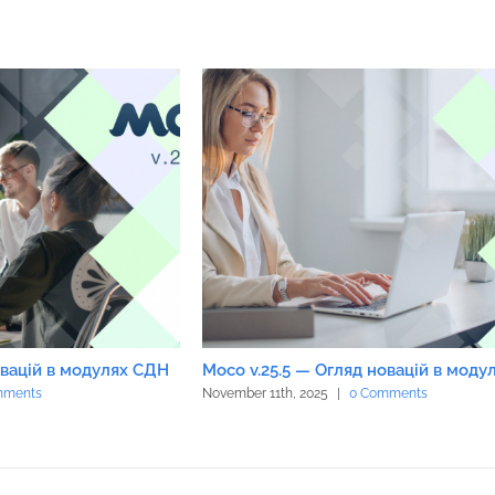
овацій в модулях СДН
Moco v.25.5 — Огляд новацій в мод
mments
November 11th, 2025
|
0 Comments