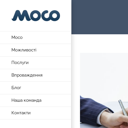
Skip
to
content
Moco
Можливості
View
Послуги
Larger
Image
Впроваждення
Блог
Наша команда
Контакти