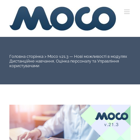
Skip
to
content
Головна сторінка
>
Moco v.21.3 — Нові можливості в модулях
Дистанційне навчання, Оцінка персоналу та Управління
користувачами
View
Larger
Image