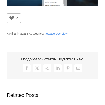
0
April 14th, 2021
|
Categories:
Release Overview
Сподобалась стаття? Поділіться нею!
Facebook
X
Reddit
LinkedIn
Pinterest
Email
Related Posts