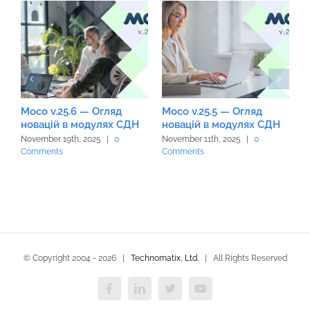
Moco v.25.6 — Огляд
Moco v.25.5 — Огляд
M
новацій в модулях СДН
новацій в модулях СДН
н
November 19th, 2025
|
0
November 11th, 2025
|
0
O
Comments
Comments
C
© Copyright 2004 -
2026 |
Technomatix, Ltd.
| All Rights Reserved
Facebook
LinkedIn
X
YouTube