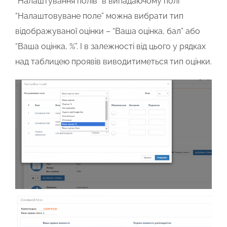
“Налаштування полів” в випадаючому полі
“Налаштовуване поле” можна вибрати тип
відображуваної оцінки – “Ваша оцінка, бал” або
“Ваша оцінка, %”. І в залежності від цього у рядках
над таблицею проявів виводитиметься тип оцінки.