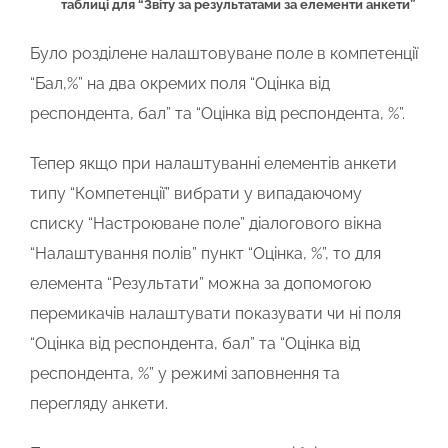
таблиці для “Звіту за результатами за елементи анкети”
Було розділене налаштовуване поле в компетенції
“Бал,%” на два окремих поля “Оцінка від
респондента, бал” та “Оцінка від респондента, %”.
Тепер якщо при налаштуванні елементів анкети
типу “Компетенції” вибрати у випадаючому
списку “Настроюване поле” діалогового вікна
“Налаштування полів” пункт “Оцінка, %”, то для
елемента “Результати” можна за допомогою
перемикачів налаштувати показувати чи ні поля
“Оцінка від респондента, бал” та “Оцінка від
респондента, %” у режимі заповнення та
перегляду анкети.