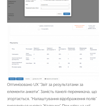
Оптимізовано UX “Звіт за результатами за
елементи анкети”. Замість панелі-перемикача, що
згортається, “Налаштування відображення полів”
виводиться кнопка “Колонки”. При кліку на неї