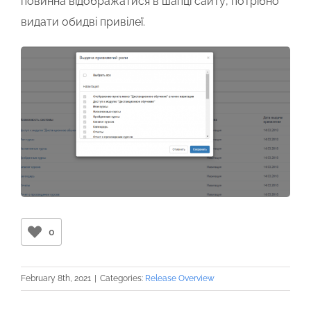
повинна відображатися в шапці сайту, потрібно
видати обидві привілеї.
0
February 8th, 2021
|
Categories:
Release Overview