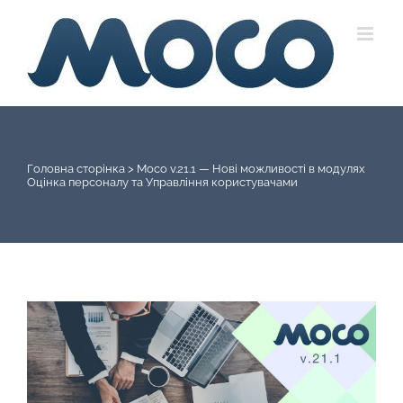
Skip
to
content
Головна сторінка
>
Moco v.21.1 — Нові можливості в модулях
Оцінка персоналу та Управління користувачами
View
Larger
Image