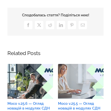
Сподобалась стаття? Поділіться нею!
Facebook
X
Reddit
LinkedIn
Pinterest
Email
Related Posts
Moco v.25.6 — Огляд
Moco v.25.5 — Огляд
M
новацій в модулях СДН
новацій в модулях СДН
н