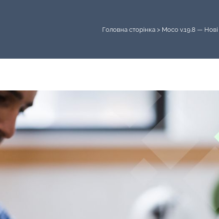
Головна сторінка
>
Moco v.19.8 — Нов