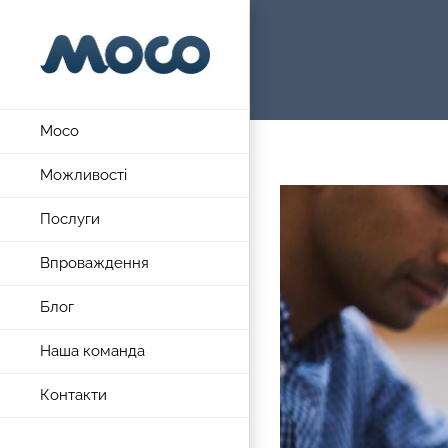
Skip
to
content
Moco
Можливості
View
Послуги
Larger
Image
Впроваждення
Блог
Наша команда
Контакти