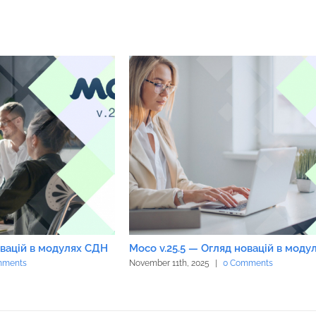
овацій в модулях СДН
Moco v.25.5 — Огляд новацій в мод
mments
November 11th, 2025
|
0 Comments