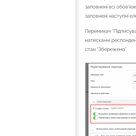
заповнені всі обов’яз
заповнені наступні ел
Перемикач “Підписува
натисканні респонден
стан “Збережено”.