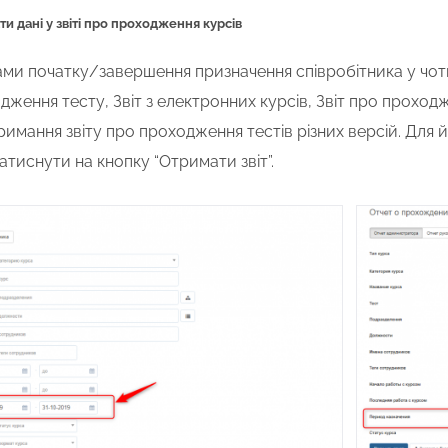
и дані у звіті про проходження курсів
ами початку/завершення призначення співробітника у чот
ходження тесту, Звіт з електронних курсів, Звіт про прох
имання звіту про проходження тестів різних версій. Для й
атиснути на кнопку “Отримати звіт”.