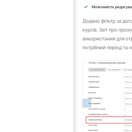
Можливість редагуват
Додано фільтр за дат
курсів, Звіт про про
використаний для отр
потрібний період та н