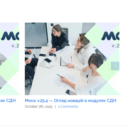
улях СДН
Moco v.25.4 — Огляд новацій в модулях СДН
M
October 7th, 2025
|
0 Comments
S