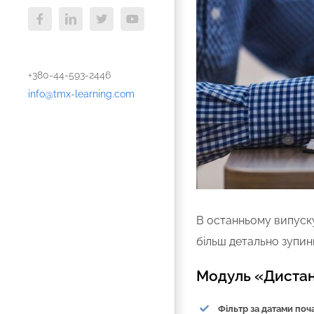
Facebook
LinkedIn
X
YouTube
+380-44-593-2446
info@tmx-learning.com
В останньому випус
більш детально зупин
Модуль «Дистан
Фільтр за датами поч