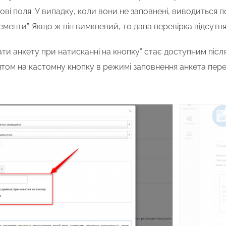
кові поля. У випадку, коли вони не заповнені, виводиться 
ементи”. Якщо ж він вимкнений, то дана перевірка відсутн
ти анкету при натисканні на кнопку” стає доступним після
том на кастомну кнопку в режимі заповнення анкета пере