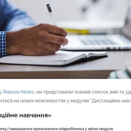
ку
Release Notes
, ми представили повний список змін та уд
итися на нових можливостях у модулях “Дистанційне навча
ційне навчання»
атку/завершення призначення співробітника у звітах модуля