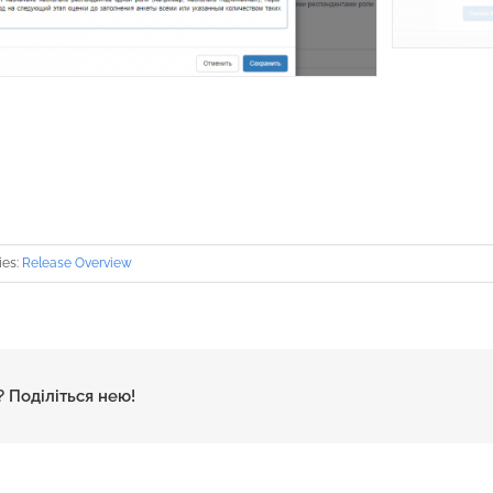
ies:
Release Overview
 Поділіться нею!