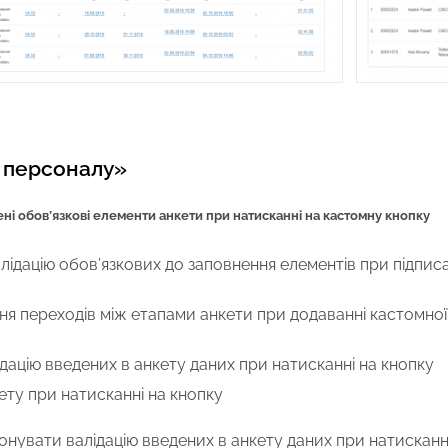
 персоналу»
ені обов’язкові елементи анкети при натисканні на кастомну кнопку
лідацію обов’язкових до заповнення елементів при підпис
я переходів між етапами анкети при додаванні кастомної 
дацію введених в анкету даних при натисканні на кнопку
ету при натисканні на кнопку
нувати валідацію введених в анкету даних при натисканні