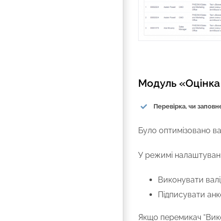
Модуль «Оцінка
Перевірка, чи заповн
Було оптимізовано ва
У режимі налаштуванн
Виконувати валі
Підписувати анк
Якщо перемикач “Вико