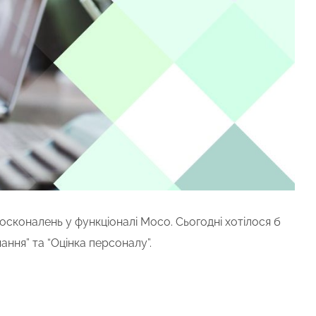
осконалень у функціоналі Moco. Сьогодні хотілося б
ння” та “Оцінка персоналу”.