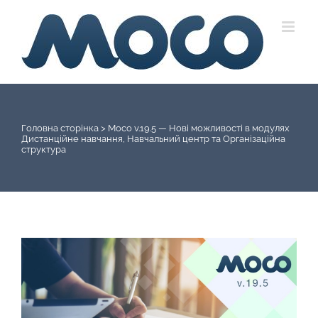
Skip
to
content
Головна сторінка
>
Moco v.19.5 — Нові можливості в модулях
Дистанційне навчання, Навчальний центр та Організаційна
структура
View
Larger
Image