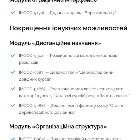
Модуль «Графічний інтерфейс»
[MOCO-9130] — Додана сторінка “Версія додатку”
Покращення існуючих можливостей
Модуль «Дистанційне навчання»
[
MOCO-9304
] —
Розширено api метод синхронізації
розкладів
[
MOCO-9287
] —
Додано плагін “Деревоподібний
довідник курсів”
[
MOCO-9286
] —
Реалізовано можливість приховувати
категорії курсів у “Каталозі курсів” розділ “Моє навчання”
[
MOCO-9288
] —
Додано плагін формату курсу “Стаття
деревоподібного довідника”
Модуль «Організаційна структура»
[
MOCO-8985
] —
Додано привілей на створення тегів