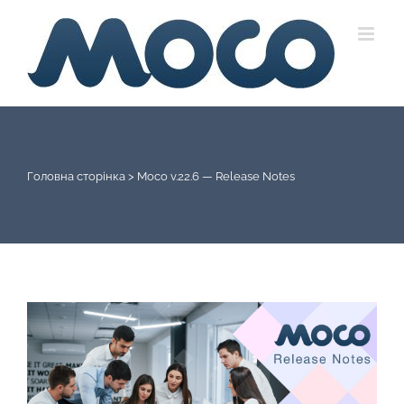
Skip
to
content
Головна сторінка
>
Moco v.22.6 — Release Notes
View
Larger
Image