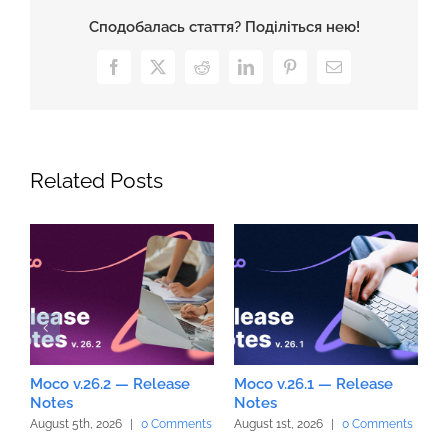
Сподобалась стаття? Поділіться нею!
Facebook
X
Reddit
LinkedIn
Pinterest
Email
Related Posts
Moco v.26.2 — Release
Moco v.26.1 — Release
M
Notes
Notes
N
August 5th, 2026
|
0 Comments
August 1st, 2026
|
0 Comments
J