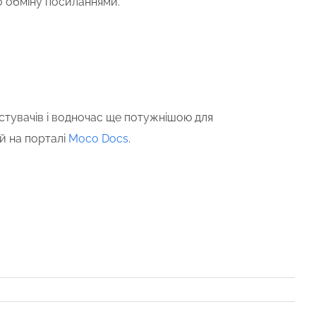
о обміну посиланнями.
увачів і водночас ще потужнішою для
й на порталі
Moco Docs
.