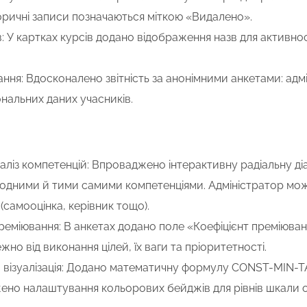
торичні записи позначаються міткою «Видалено».
: У картках курсів додано відображення назв для активнос
ання: Вдосконалено звітність за анонімними анкетами: адм
нальних даних учасників.
аліз компетенцій: Впроваджено інтерактивну радіальну діа
 одними й тими самими компетенціями. Адміністратор мо
(самооцінка, керівник тощо).
реміювання: В анкетах додано поле «Коефіцієнт преміюва
но від виконання цілей, їх ваги та пріоритетності.
 візуалізація: Додано математичну формулу
CONST-MIN-
но налаштування кольорових бейджів для рівнів шкали о