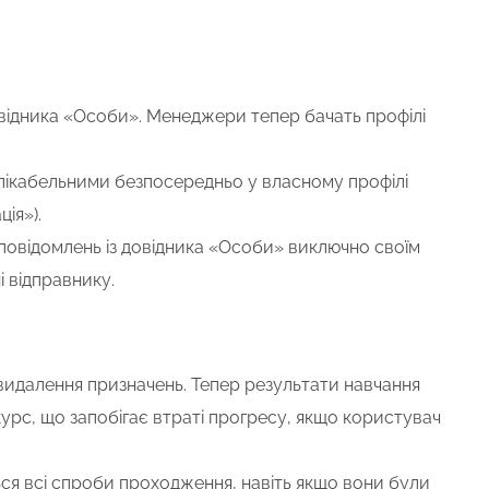
відника «Особи». Менеджери тепер бачать профілі
 клікабельними безпосередньо у власному профілі
ія»).
овідомлень із довідника «Особи» виключно своїм
і відправнику.
видалення призначень. Тепер результати навчання
урс, що запобігає втраті прогресу, якщо користувач
ься всі спроби проходження, навіть якщо вони були