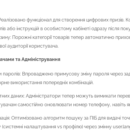
Реалізовано функціонал для створення цифрових призів. 
ів або інструкцій в особистому кабінеті одразу після пок
азину: Порожні категорії товарів тепер автоматично прихо
вої аудиторії користувача.
ачами та Адміністрування
и паролів: Впроваджено примусову зміну пароля через зада
рне використання попередніх комбінацій.
ктних даних: Адміністратори тепер можуть вимикати переві
увачам самостійно оновлювати номер телефону, навіть якщ
зація: Оптимізовано алгоритм пошуку за ПІБ для видачі то
(системні налаштування vs профілю) через змінну user.lang