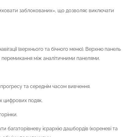
Приховати заблокованих», що дозволяє виключати
ігації (верхнього та бічного меню). Верхню панель
 перемикання між аналітичними панелями.
и прогресу та середнім часом вивчення.
х цифрових подяк.
торінки.
ати багаторівневу ієрархію дашбордів (кореневі та