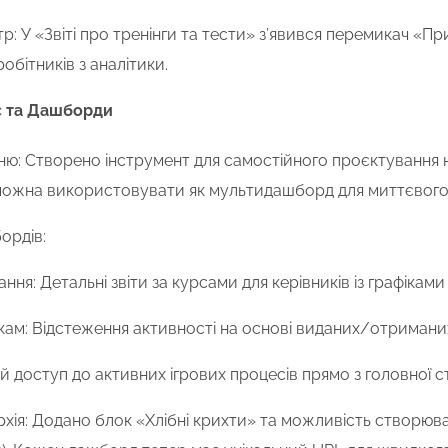
р: У «Звіті про тренінги та тести» з’явився перемикач «
обітників з аналітики.
с та Дашборди
ю: Створено інструмент для самостійного проєктування нав
можна використовувати як мультидашборд для миттєвого
ордів:
ння: Детальні звіти за курсами для керівників із графікам
кам: Відстеження активності на основі виданих/отримани
й доступ до активних ігрових процесів прямо з головної с
архія: Додано блок «Хлібні крихти» та можливість створюв