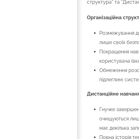
структура” та “Дистан
Організаційна струк
Розмежування до
лише своїх безпо
Покращення навіг
користувача (вкл
Обмеження розси
підлеглим; систе
Дистанційне навчан
Гнучке завершен
очищуються лише
має декілька зап
Повна історія т