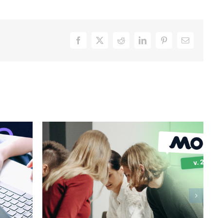
Facebook
X
Reddit
LinkedIn
Pinterest
Email