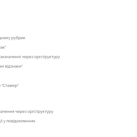
іднику рубрик
нак”
ризначенні через оргструктуру
ні відзнаки”
я “Стажер”
значення через оргструктуру
ії у повідомленнях