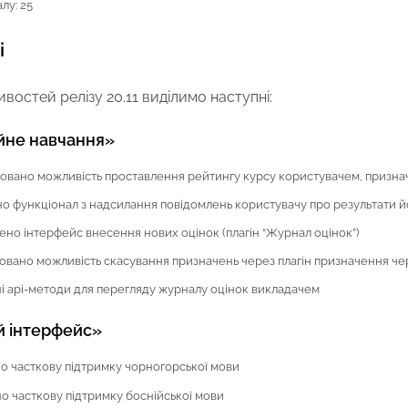
лу: 25
і
востей релізу 20.11 виділимо наступні:
йне навчання»
зовано можливість проставлення рейтингу курсу користувачем, призна
о функціонал з надсилання повідомлень користувачу про результати 
но інтерфейс внесення нових оцінок (плагін “Журнал оцінок”)
зовано можливість скасування призначень через плагін призначення ч
і api-методи для перегляду журналу оцінок викладачем
й інтерфейс»
о часткову підтримку чорногорської мови
 часткову підтримку боснійської мови