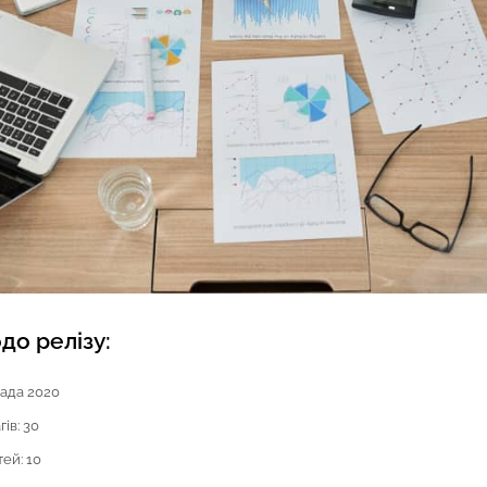
до релізу:
пада 2020
ів: 30
ей: 10