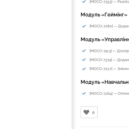
[MOCO-7353] — Реаліз
Модуль «Геймінг»
[MOCO-7280] — Додані
Модуль «Управлін
[MOCO-7413] — Доопра
[MOCO-7374] — Додано
[MOCO-7227] — Зміне
Модуль «Навчальн
[MOCO-7264] — Оптимі
0