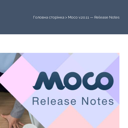
Головна сторінка
>
Moco v.20.11 — Release Notes