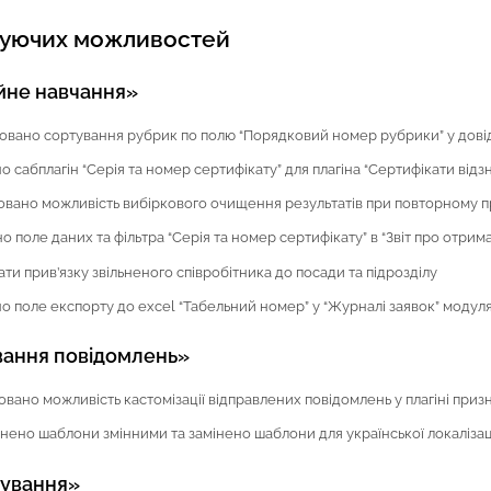
нуючих можливостей
йне навчання»
зовано сортування рубрик по полю “Порядковий номер рубрики” у дов
сабплагін “Серія та номер сертифікату” для плагіна “Сертифікати відз
овано можливість вибіркового очищення результатів при повторному п
поле даних та фільтра “Серія та номер сертифікату” в “Звіт про отрима
ти прив’язку звільненого співробітника до посади та підрозділу
 поле експорту до excel “Табельний номер” у “Журналі заявок” модул
ання повідомлень»
овано можливість кастомізації відправлених повідомлень у плагіні при
ено шаблони змінними та замінено шаблони для української локалізац
рування»