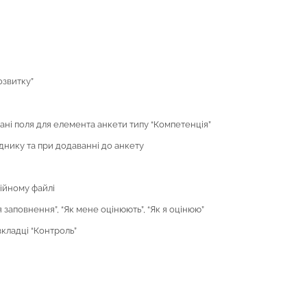
озвитку”
ні поля для елемента анкети типу “Компетенція”
днику та при додаванні до анкету
ійному файлі
заповнення”, “Як мене оцінюють”, “Як я оцінюю”
вкладці “Контроль”