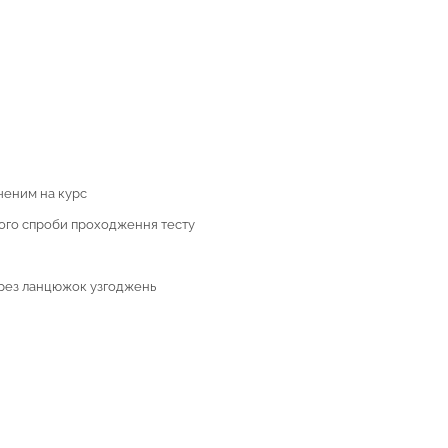
ченим на курс
його спроби проходження тесту
ерез ланцюжок узгоджень