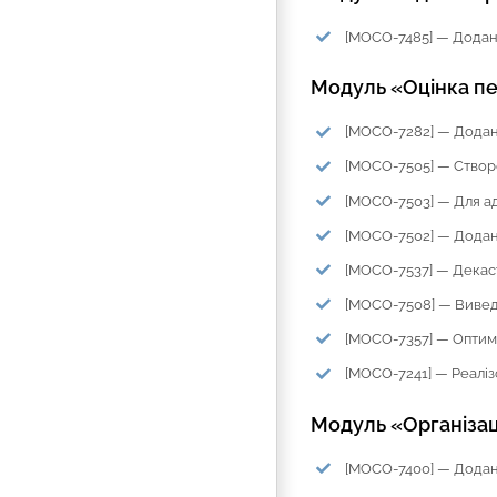
[MOCO-7485] — Додан
Модуль «Оцінка п
[MOCO-7282] — Додані
[MOCO-7505] — Створе
[MOCO-7503] — Для ад
[MOCO-7502] — Додано
[MOCO-7537] — Декаст
[MOCO-7508] — Вивед
[MOCO-7357] — Оптимі
[MOCO-7241] — Реалізо
Модуль «Організац
[MOCO-7400] — Додана