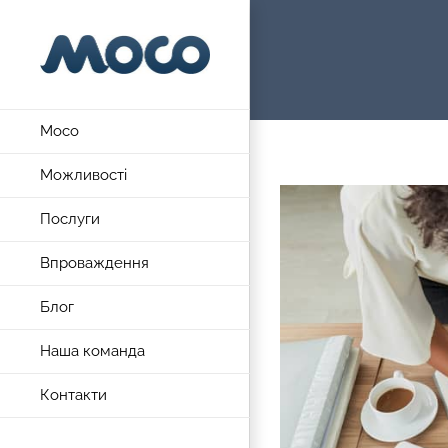
Skip
to
content
Moco
Можливості
View
Послуги
Larger
Image
Впроваждення
Блог
Наша команда
Контакти