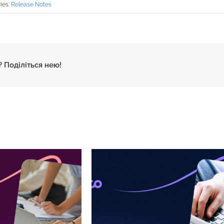
ies:
Release Notes
 Поділіться нею!