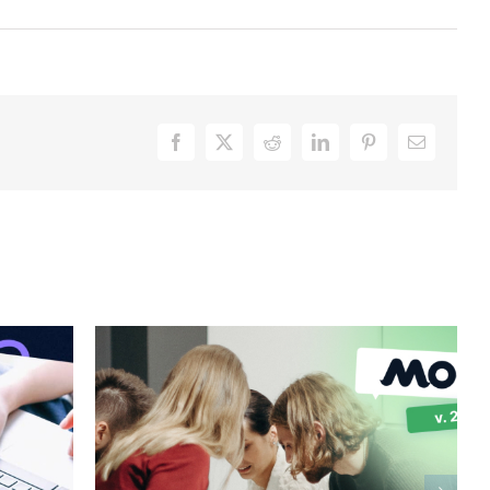
Facebook
X
Reddit
LinkedIn
Pinterest
Email