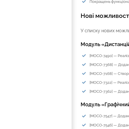
Покращень функціона
Нові можливост
У списку нових можли
Модуль «Дистанці
[MOCO-7490] — Реалі
[MOCO-7368] — Додан
[MOCO-7168] — Створе
[MOCO-7322] — Реалі
[MOCO-7362] — Додан
Модуль «Графічни
[MOCO-7547] — Додан
[MOCO-7546] — Додано