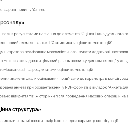
о шаринг новин у Yammer
ерсоналу»
 поля з результатами навчання до елемента “Оцінка індивідуального р
но новий елемент в анкеті “Статистика з оцінки компетенцій”
міністратора реалізована можливість налаштувати додаткові настроюва
 можливість задавати цільовий рівень розвитку для компетенції у дові
омізовано звіт за результатами оцінки компетенцій
ення значень шкали оцінювання прив’язане до параметра в конфігурац
зована анкета при розвантаженні у PDF-форматі із вкладок “Анкета для 
вано відкриття тієї ж сторінки після проведення масових операцій на 
ійна структура»
 можливість змінювати колір іконок через параметр конфігурації