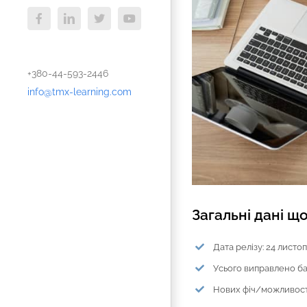
Facebook
LinkedIn
X
YouTube
+380-44-593-2446
info@tmx-learning.com
Загальні дані що
Дата релізу: 24 листо
Усього виправлено баг
Нових фіч/можливост