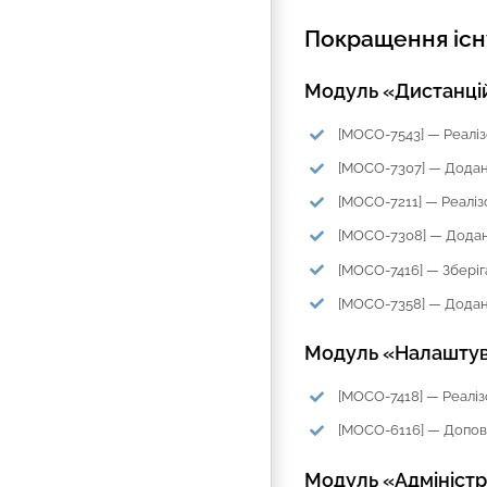
Покращення іс
Модуль «Дистанці
[MOCO-7543] — Реалі
[MOCO-7307] — Додано 
[MOCO-7211] — Реаліз
[MOCO-7308] — Додано 
[MOCO-7416] — Зберіга
[MOCO-7358] — Додано
Модуль «Налаштув
[MOCO-7418] — Реаліз
[MOCO-6116] — Доповн
Модуль «Адмініст