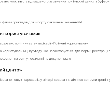
овано можливість відкладеного звільнення при імпорті даних із буферн
 файли прикладів для імпорту фактичних значень KPI
ня користувачами»
цьовано політику аутентифікації «По імені користувача»
 користувальницьку угоду, що налаштовується, для форми реєстрації 
но домен на com у посиланні на документацію
ий центр»
зовано пошук підрозділів у фільтрі додавання ділянок до групи тренінг