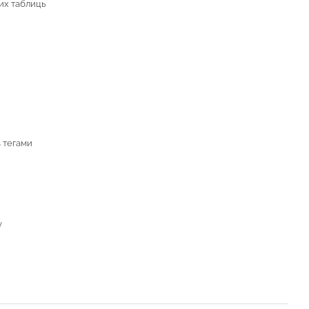
их таблиць
з тегами
у