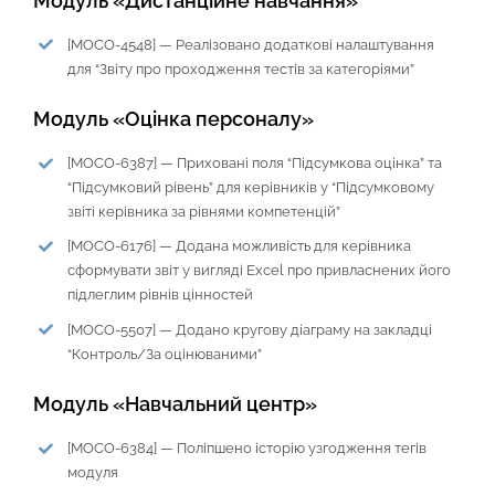
Модуль «Дистанційне навчання»
[MOCO-4548] — Реалізовано додаткові налаштування
для “Звіту про проходження тестів за категоріями”
Модуль «Оцінка персоналу»
[MOCO-6387] — Приховані поля “Підсумкова оцінка” та
“Підсумковий рівень” для керівників у “Підсумковому
звіті керівника за рівнями компетенцій”
[MOCO-6176] — Додана можливість для керівника
сформувати звіт у вигляді Excel про привласнених його
підлеглим рівнів цінностей
[MOCO-5507] — Додано кругову діаграму на закладці
“Контроль/За оцінюваними”
Модуль «Навчальний центр»
[MOCO-6384] — Поліпшено історію узгодження тегів
модуля