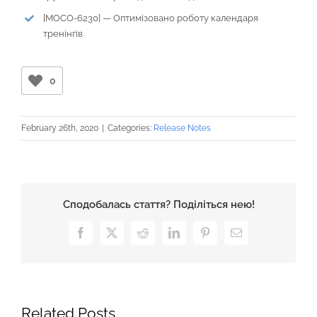
[MOCO-6230] — Оптимізовано роботу календаря
тренінгів
0
February 26th, 2020
|
Categories:
Release Notes
Сподобалась стаття? Поділіться нею!
Facebook
X
Reddit
LinkedIn
Pinterest
Email
Related Posts