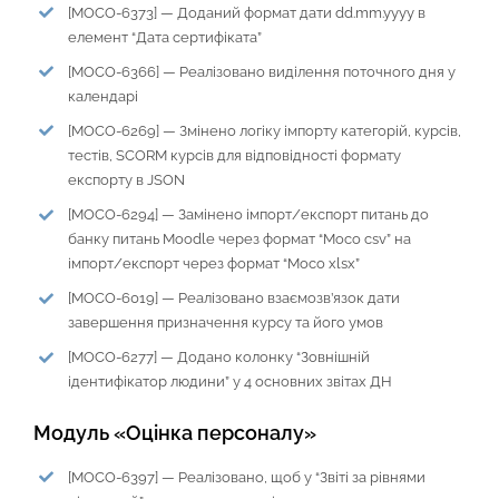
[MOCO-6373] — Доданий формат дати dd.mm.yyyy в
елемент “Дата сертифіката”
[MOCO-6366] — Реалізовано виділення поточного дня у
календарі
[MOCO-6269] — Змінено логіку імпорту категорій, курсів,
тестів, SCORM курсів для відповідності формату
експорту в JSON
[MOCO-6294] — Замінено імпорт/експорт питань до
банку питань Moodle через формат “Moco csv” на
імпорт/експорт через формат “Moco xlsx”
[MOCO-6019] — Реалізовано взаємозв’язок дати
завершення призначення курсу та його умов
[MOCO-6277] — Додано колонку “Зовнішній
ідентифікатор людини” у 4 основних звітах ДН
Модуль «Оцінка персоналу»
[MOCO-6397] — Реалізовано, щоб у “Звіті за рівнями