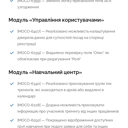
[MOCO-6359] — Змінено логіку присвоєння тегів за їх
узгодження
Модуль «Управління користувачами»
[MOCO-6407] — Реалізовано можливість налаштування
джерела даних для сутностей посад на сторінці
реєстрації
[MOCO-6299] — Видалено перевірку поля “Опис” як
обов’язкове при редагування “Ролі”
Модуль «Навчальний центр»
[MOCO-6340] — Реалізовано приховування групи тих
тренінгів, які знаходяться в архіві або видалені в
календарі
[MOCO-6228] — Додана можливість приховувати
інформацію про учасників тренінгу від інших працівників
[MOCO-6292] — Покращено відображення доступних
груп навчання при подачі заявки для себе та інших