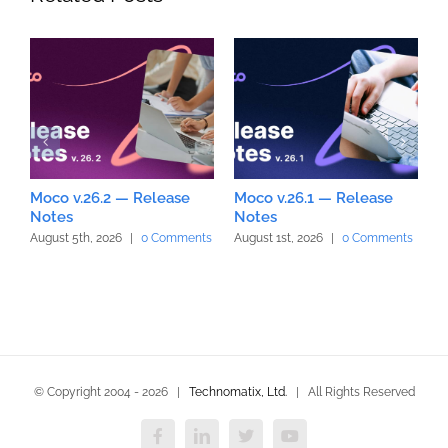
Moco v.26.2 — Release
Moco v.26.1 — Release
M
Notes
Notes
N
August 5th, 2026
|
0 Comments
August 1st, 2026
|
0 Comments
J
© Copyright 2004 -
2026 |
Technomatix, Ltd.
| All Rights Reserved
Facebook
LinkedIn
X
YouTube