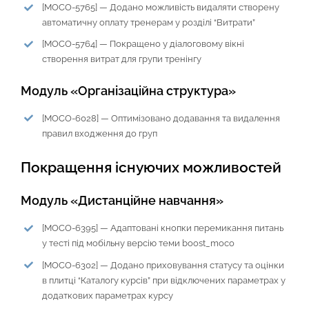
[MOCO-5765] — Додано можливість видаляти створену
автоматичну оплату тренерам у розділі “Витрати”
[MOCO-5764] — Покращено у діалоговому вікні
створення витрат для групи тренінгу
Модуль «Організаційна структура»
[MOCO-6028] — Оптимізовано додавання та видалення
правил входження до груп
Покращення існуючих можливостей
Модуль «Дистанційне навчання»
[MOCO-6395] — Адаптовані кнопки перемикання питань
у тесті під мобільну версію теми boost_moco
[MOCO-6302] — Додано приховування статусу та оцінки
в плитці “Каталогу курсів” при відключених параметрах у
додаткових параметрах курсу