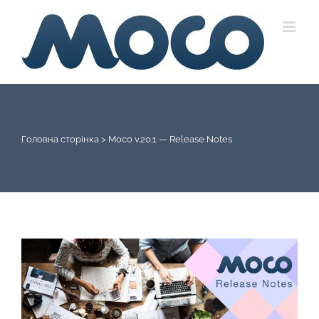
Skip
to
content
Головна сторінка
>
Moco v.20.1 — Release Notes
View
Larger
Image