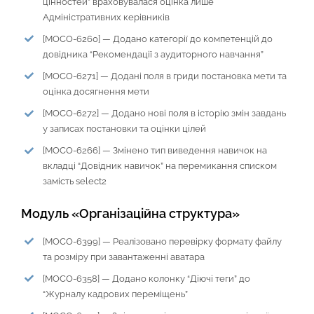
цінностей” враховувалася оцінка лише
Адміністративних керівників
[MOCO-6260] — Додано категорії до компетенцій до
довідника “Рекомендації з аудиторного навчання”
[MOCO-6271] — Додані поля в гриди постановка мети та
оцінка досягнення мети
[MOCO-6272] — Додано нові поля в історію змін завдань
у записах постановки та оцінки цілей
[MOCO-6266] — Змінено тип виведення навичок на
вкладці “Довідник навичок” на перемикання списком
замість select2
Модуль «Організаційна структура»
[MOCO-6399] — Реалізовано перевірку формату файлу
та розміру при завантаженні аватара
[MOCO-6358] — Додано колонку “Діючі теги” до
“Журналу кадрових переміщень”