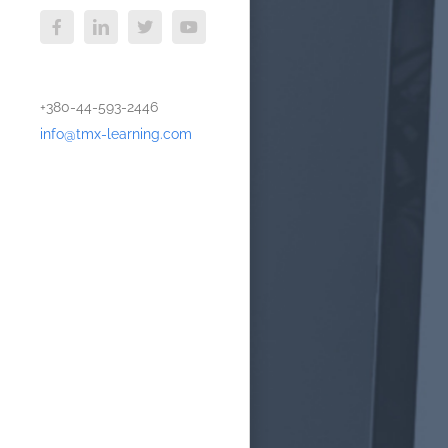
Facebook
LinkedIn
X
YouTube
+380-44-593-2446
info@tmx-learning.com