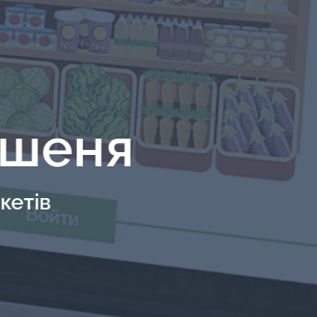
ишеня
кетів