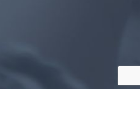
Головна сторінка
>
Portfolio
>
Roche Ukraine