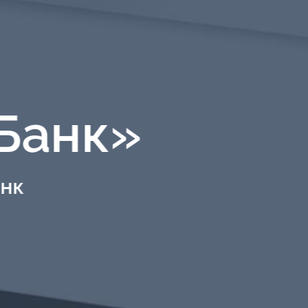
Банк»
анк