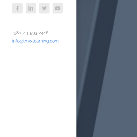
Facebook
LinkedIn
X
YouTube
+380-44-593-2446
info@tmx-learning.com