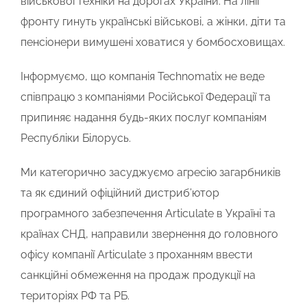
військової техніки на дорогах України. На лінії
фронту гинуть українські військові, а жінки, діти та
пенсіонери вимушенi ховатися у бомбосховищах.
Інформуємо, що компанія Technomatix не веде
співпрацю з компаніями Російської Федерації та
припиняє надання будь-яких послуг компаніям
Республіки Білорусь.
Ми категорично засуджуємо агресію загарбників
та як єдиний офіційний дистриб’ютор
програмного забезпечення Articulate в Україні та
країнах СНД, направили звернення до головного
офісу компанії Articulate з проханням ввести
санкційні обмеження на продаж продукції на
територіях РФ та РБ.