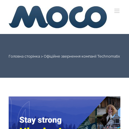
Skip
to
content
Головна сторінка
>
Офіційне звернення компанії Technomatix
View
Larger
Image