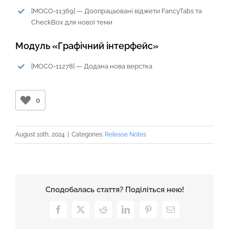
[MOCO-11369] — Доопрацьовані віджети FancyTabs та
CheckBox для нової теми
Модуль «Графічний інтерфейс»
[MOCO-11278] — Додана нова верстка
0
August 10th, 2024
|
Categories:
Release Notes
Сподобалась стаття? Поділіться нею!
Facebook
X
Reddit
LinkedIn
Pinterest
Email