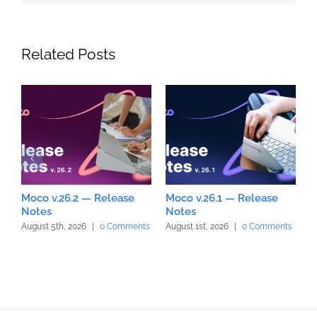
Related Posts
Moco v.26.2 — Release
Moco v.26.1 — Release
M
Notes
Notes
N
August 5th, 2026
|
0 Comments
August 1st, 2026
|
0 Comments
J