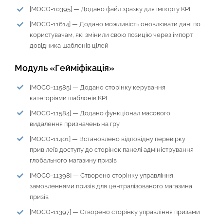
[MOCO-10395] — Додано файл зразку для імпорту KPI
[MOCO-11614] — Додано можливість оновлювати дані по
користувачам, які змінили свою позицію через імпорт
довідника шаблонів цілей
Модуль «Гейміфікація»
[MOCO-11585] — Додано сторінку керування
категоріями шаблонів KPI
[MOCO-11584] — Додано функціонал масового
видалення призначень на гру
[MOCO-11401] — Встановлено відповідну перевірку
привілеїв доступу до сторінок панелі адміністрування
глобального магазину призів
[MOCO-11398] — Створено сторінку управління
замовленнями призів для централізованого магазина
призів
[MOCO-11397] — Створено сторінку управління призами