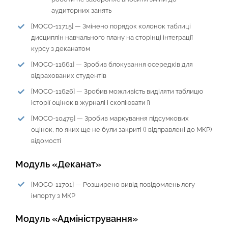
аудиторних занять
[MOCO-11715] — Змінено порядок колонок таблиці
дисциплін навчального плану на сторінці інтеграції
курсу з деканатом
[MOCO-11661] — Зробив блокування осередків для
відрахованих студентів
[MOCO-11626] — Зробив можливість виділяти таблицю
історії оцінок в журналі і скопіювати її
[MOCO-10479] — Зробив маркування підсумкових
оцінок, по яких ще не були закриті (і відправлені до МКР)
відомості
Модуль «Деканат»
[MOCO-11701] — Розширено вивід повідомлень логу
імпорту з МКР
Модуль «Адміністрування»