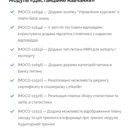
Модуль «Дистанційне навчання»
[MOCO-11694] — Додано кнопку “Управління курсами” в
плагін База знань
[MOCO-11644] — У звіті по тестовим відповідям
користувача додана підсвітка стовпчика з наданою
відповіддю
[MOCO-11619] — Додано тип питань MRN для імпорту/
експорту
[MOCO-11656] — Додано дерево категорій питань в
Банку питань
[MOCO-11520] — Реалізовано можливість шерингу
сертифікату в соцмережу LinkedIn
[MOCO-11526] — Реалізація плагіна збору статистики та
звітів зі статистики
[MOCO-11511] — Додана можливість відображення плану
заходу та цілі тренінга в інформації про тренінг модуля
Аудиторний тренінг