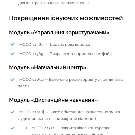
для централізованого магазина призів
Покращення існуючих можливостей
Модуль «Управління користувачами»
[MOCO-11369] — Додана нова верстка
[MOCO-11369] — Виправлено форматування файлів
Модуль «Навчальний центр»
[MOCO-11651] — Виконано рефактор звіту з Тренінгів та
тестів
Модуль «Дистанційне навчання»
[MOCO-11618] — Знято обмеження на внесення змін в
аудиторні заняття при закритій відомості
[MOCO-11321] — Закрита відомість курсової
роботи не забороняє вносити зміни до