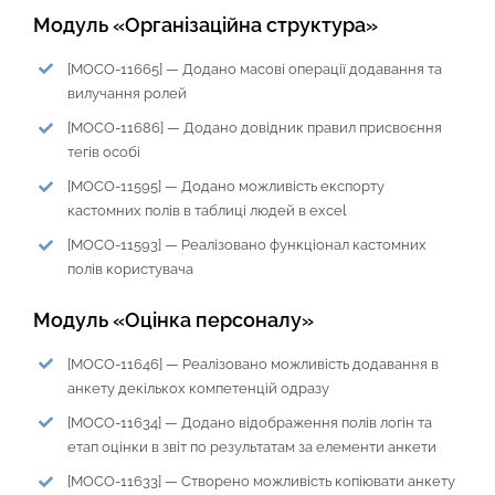
Модуль «Організаційна структура»
[MOCO-11665] — Додано масові операції додавання та
вилучання ролей
[MOCO-11686] — Додано довідник правил присвоєння
тегів особі
[MOCO-11595] — Додано можливість експорту
кастомних полів в таблиці людей в excel
[MOCO-11593] — Реалізовано функціонал кастомних
полів користувача
Модуль «Оцінка персоналу»
[MOCO-11646] — Реалізовано можливість додавання в
анкету декількох компетенцій одразу
[MOCO-11634] — Додано відображення полів логін та
етап оцінки в звіт по результатам за елементи анкети
[MOCO-11633] — Створено можливість копіювати анкету