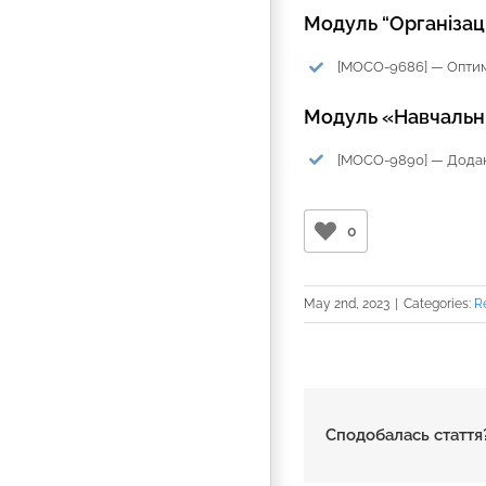
Модуль “Організац
[MOCO-9686] — Оптимі
Модуль «Навчальн
[MOCO-9890] — Додано
0
May 2nd, 2023
|
Categories:
R
Сподобалась стаття?