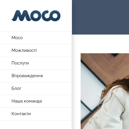
Skip
to
content
Moco
Можливості
View
Послуги
Larger
Image
Впроваждення
Блог
Наша команда
Контакти