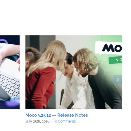
Moco v.25.12 — Release Notes
M
July 25th, 2026
|
0 Comments
J