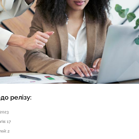
до релізу:
 2023
ів: 17
ей: 2