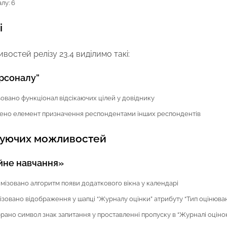
лу: 6
і
остей релізу 23.4 виділимо такі:
рсоналу”
овано функціонал відсікаючих цілей у довіднику
ено елемент призначення респондентами інших респондентів
нуючих можливостей
йне навчання»
ізовано алгоритм появи додаткового вікна у календарі
зовано відображення у шапці “Журналу оцінки” атрибуту “Тип оцінюва
ано символ знак запитання у проставленні пропуску в “Журналі оціно