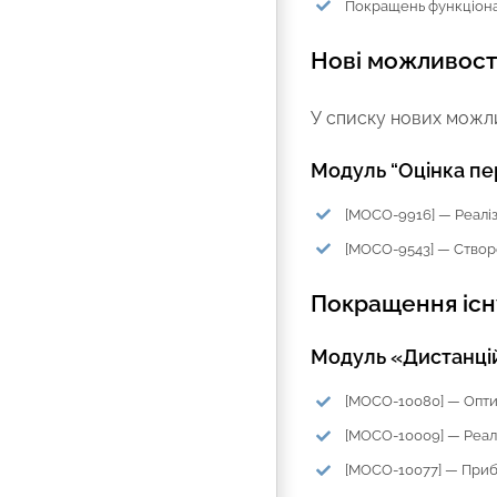
Покращень функціона
Нові можливост
У списку нових можлив
Модуль “Оцінка пе
[MOCO-9916] — Реаліз
[MOCO-9543] — Створ
Покращення іс
Модуль «Дистанці
[MOCO-10080] — Оптим
[MOCO-10009] — Реалі
[MOCO-10077] — Прибр