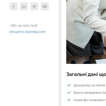
Facebook
LinkedIn
X
YouTube
+380-44-593-2446
info@tmx-learning.com
Загальні дані що
Дата релізу: 20 квітня
Всього виправлено баг
Нових фіч/можливост