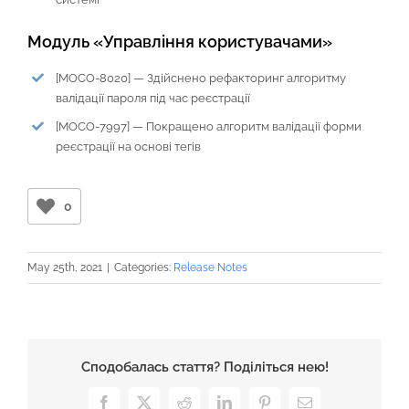
Модуль «Управління користувачами»
[MOCO-8020] — Здійснено рефакторинг алгоритму
валідації пароля під час реєстрації
[MOCO-7997] — Покращено алгоритм валідації форми
реєстрації на основі тегів
0
May 25th, 2021
|
Categories:
Release Notes
Сподобалась стаття? Поділіться нею!
Facebook
X
Reddit
LinkedIn
Pinterest
Email