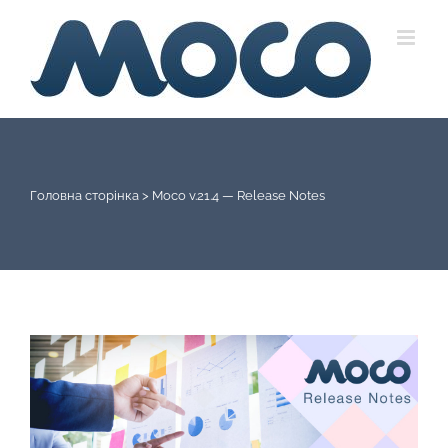
Skip
to
content
Головна сторінка
>
Moco v.21.4 — Release Notes
View
Larger
Image