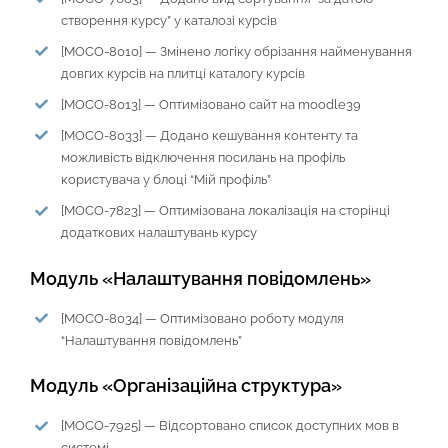
створення курсу” у каталозі курсів
[MOCO-8010] — Змінено логіку обрізання найменування
довгих курсів на плитці каталогу курсів
[MOCO-8013] — Оптимізовано сайт на moodle39
[MOCO-8033] — Додано кешування контенту та
можливість відключення посилань на профіль
користувача у блоці “Мій профіль”
[MOCO-7823] — Оптимізована локалізація на сторінці
додаткових налаштувань курсу
Модуль «Налаштування повідомлень»
[MOCO-8034] — Оптимізовано роботу модуля
“Налаштування повідомлень”
Модуль «Організаційна структура»
[MOCO-7925] — Відсортовано список доступних мов в
системі