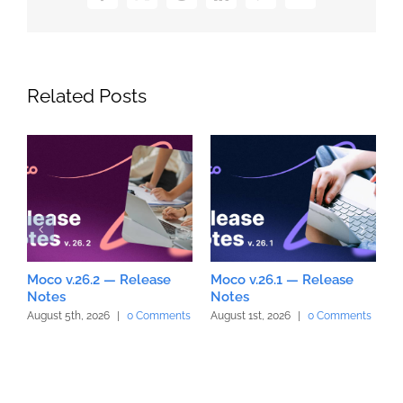
Related Posts
Moco v.26.2 — Release
Moco v.26.1 — Release
M
Notes
Notes
N
August 5th, 2026
|
0 Comments
August 1st, 2026
|
0 Comments
J