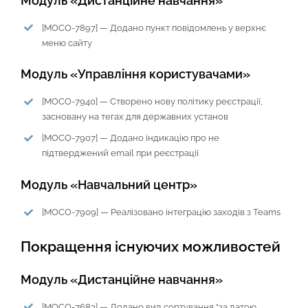
Модуль «Дистанційне навчання»
[MOCO-7897] — Додано пункт повідомлень у верхнє
меню сайту
Модуль «Управління користувачами»
[MOCO-7940] — Створено нову політику реєстрації,
засновану на тегах для державних установ
[MOCO-7907] — Додано індикацію про не
підтверджений email при реєстрації
Модуль «Навчальний центр»
[MOCO-7909] — Реалізовано інтеграцію заходів з Teams
Покращення існуючих можливостей
Модуль «Дистанційне навчання»
[MOCO-7683] — Додано вид сортування “за датою