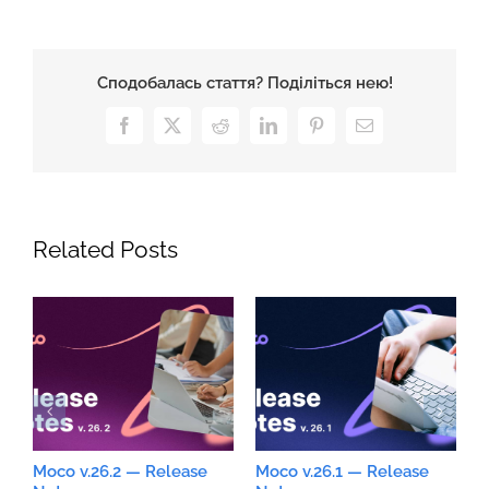
Сподобалась стаття? Поділіться нею!
Facebook
X
Reddit
LinkedIn
Pinterest
Email
Related Posts
Moco v.26.2 — Release
Moco v.26.1 — Release
M