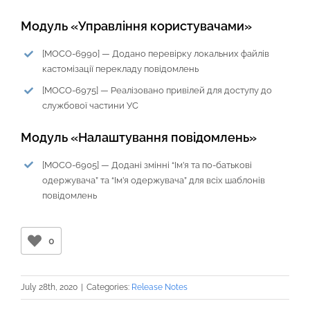
Модуль «Управління користувачами»
[
MOCO-6990
] —
Додано перевірку локальних файлів
кастомізації перекладу повідомлень
[
MOCO-6975
] —
Реалізовано привілей для доступу до
службової частини УС
Модуль «Налаштування повідомлень»
[
MOCO-6905
] —
Додані змінні “Ім’я та по-батькові
одержувача” та “Ім’я одержувача” для всіх шаблонів
повідомлень
0
July 28th, 2020
|
Categories:
Release Notes