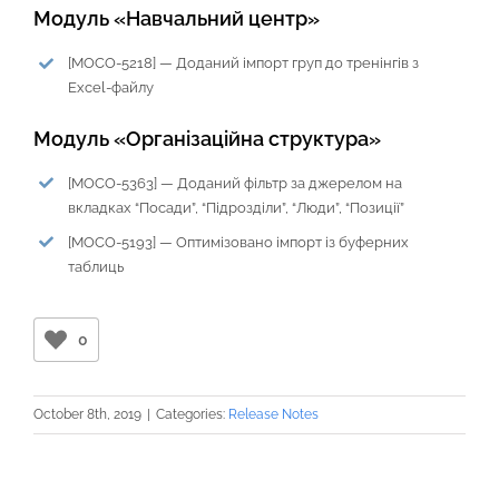
Модуль «Навчальний центр»
[MOCO-5218] — Доданий імпорт груп до тренінгів з
Excel-файлу
Модуль «Організаційна структура»
[MOCO-5363] — Доданий фільтр за джерелом на
вкладках “Посади”, “Підрозділи”, “Люди”, “Позиції”
[MOCO-5193] — Оптимізовано імпорт із буферних
таблиць
0
October 8th, 2019
|
Categories:
Release Notes