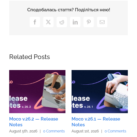
Сподобалась стаття? Поділіться нею!
Facebook
X
Reddit
LinkedIn
Pinterest
Email
Related Posts
Moco v.26.2 — Release
Moco v.26.1 — Release
M
Notes
Notes
N
August 5th, 2026
|
0 Comments
August 1st, 2026
|
0 Comments
J