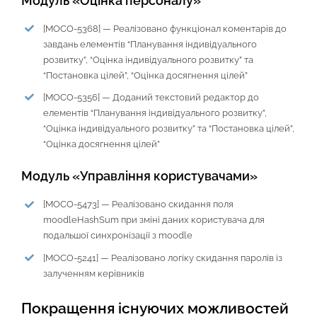
Модуль «Оцінка персоналу»
[MOCO-5368] — Реалізовано функціонал коментарів до
завдань елементів “Планування індивідуального
розвитку”, “Оцінка індивідуального розвитку” та
“Постановка цілей”, “Оцінка досягнення цілей”
[MOCO-5356] — Доданий текстовий редактор до
елементів “Планування індивідуального розвитку”,
“Оцінка індивідуального розвитку” та “Постановка цілей”,
“Оцінка досягнення цілей”
Модуль «Управління користувачами»
[MOCO-5473] — Реалізовано скидання поля
moodleHashSum при зміні даних користувача для
подальшої синхронізації з moodle
[MOCO-5241] — Реалізовано логіку скидання паролів із
залученням керівників
Покращення існуючих можливостей