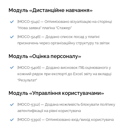
Модуль «Дистанційне навчання»
[MOCO-5141] — Оптимізовано візуалізацію на сторінці
“Нова заявка” плагіна “Стажер”
[MOCO-5246] — Додано список посад у плагіні
призначень через організаційну структуру та звітах
Модуль «Оцінка персоналу»
[MOCO-5406] — Додано висновок ПІБ оцінюваного у
кожний рядок при експорті до Excel звіту на вкладці
“Результат”
Модуль «Управління користувачами»
[MOCO-5312] — Додана можливість блокувати політику
автентифікації на рівні користувача
[MOCO-5390] — Оптимізовано вхід/вихід користувача